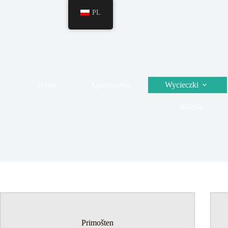
PL
Home
Apartamenty
Wycieczki
Miasta
Primošten