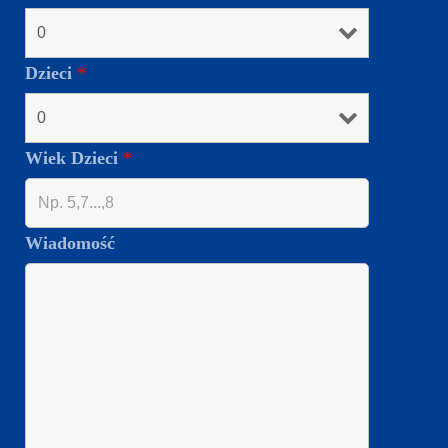
Dzieci
*
Wiek Dzieci
*
Wiadomość