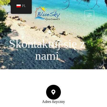
PL
Skontaktuj się z
nami
Adres fizyczny