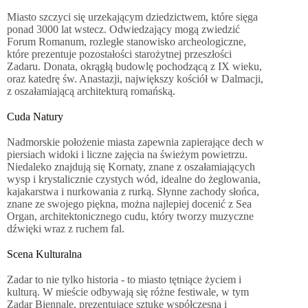
Miasto szczyci się urzekającym dziedzictwem, które sięga
ponad 3000 lat wstecz. Odwiedzający mogą zwiedzić
Forum Romanum, rozległe stanowisko archeologiczne,
które prezentuje pozostałości starożytnej przeszłości
Zadaru. Donata, okrągłą budowlę pochodzącą z IX wieku,
oraz katedrę św. Anastazji, największy kościół w Dalmacji,
z oszałamiającą architekturą romańską.
Cuda Natury
Nadmorskie położenie miasta zapewnia zapierające dech w
piersiach widoki i liczne zajęcia na świeżym powietrzu.
Niedaleko znajdują się Kornaty, znane z oszałamiających
wysp i krystalicznie czystych wód, idealne do żeglowania,
kajakarstwa i nurkowania z rurką. Słynne zachody słońca,
znane ze swojego piękna, można najlepiej docenić z Sea
Organ, architektonicznego cudu, który tworzy muzyczne
dźwięki wraz z ruchem fal.
Scena Kulturalna
Zadar to nie tylko historia - to miasto tętniące życiem i
kulturą. W mieście odbywają się różne festiwale, w tym
Zadar Biennale, prezentujące sztukę współczesną i