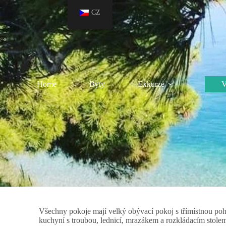
CZ
Home
Byty
Exkurze
V
Všechny pokoje mají velký obývací pokoj s třímístnou p
kuchyní s troubou, lednicí, mrazákem a rozkládacím stole