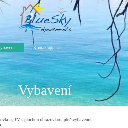
ybavení
Kontaktujte nás
Vybavení
ohovkou, TV s plochou obrazovkou, plně vybavenou
m.