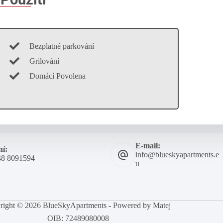
Bezplatné parkování
Grilování
Domácí Povolena
E-mail:
ní:
info@blueskyapartments.e
48 8091594
u
right © 2026 BlueSkyApartments - Powered by Matej
OIB: 72489080008