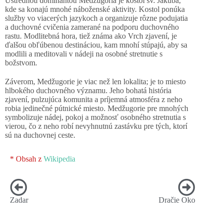
Ústrednou dominantou Medžugoria je kostol sv. Jakuba,
kde sa konajú mnohé náboženské aktivity. Kostol ponúka
služby vo viacerých jazykoch a organizuje rôzne podujatia
a duchovné cvičenia zamerané na podporu duchovného
rastu. Modlitebná hora, tiež známa ako Vrch zjavení, je
ďalšou obľúbenou destináciou, kam mnohí stúpajú, aby sa
modlili a meditovali v nádeji na osobné stretnutie s
božstvom.
Záverom, Medžugorie je viac než len lokalita; je to miesto
hlbokého duchovného významu. Jeho bohatá história
zjavení, pulzujúca komunita a príjemná atmosféra z neho
robia jedinečné pútnické miesto. Medžugorie pre mnohých
symbolizuje nádej, pokoj a možnosť osobného stretnutia s
vierou, čo z neho robí nevyhnutnú zastávku pre tých, ktorí
sú na duchovnej ceste.
* Obsah z
Wikipedia
Zadar
Dračie Oko