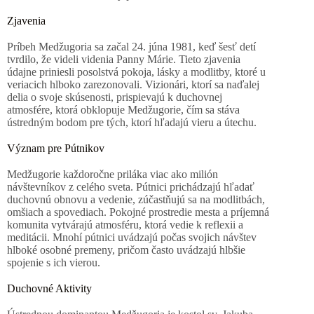
Zjavenia
Príbeh Medžugoria sa začal 24. júna 1981, keď šesť detí
tvrdilo, že videli videnia Panny Márie. Tieto zjavenia
údajne priniesli posolstvá pokoja, lásky a modlitby, ktoré u
veriacich hlboko zarezonovali. Vizionári, ktorí sa naďalej
delia o svoje skúsenosti, prispievajú k duchovnej
atmosfére, ktorá obklopuje Medžugorie, čím sa stáva
ústredným bodom pre tých, ktorí hľadajú vieru a útechu.
Význam pre Pútnikov
Medžugorie každoročne priláka viac ako milión
návštevníkov z celého sveta. Pútnici prichádzajú hľadať
duchovnú obnovu a vedenie, zúčastňujú sa na modlitbách,
omšiach a spovediach. Pokojné prostredie mesta a príjemná
komunita vytvárajú atmosféru, ktorá vedie k reflexii a
meditácii. Mnohí pútnici uvádzajú počas svojich návštev
hlboké osobné premeny, pričom často uvádzajú hlbšie
spojenie s ich vierou.
Duchovné Aktivity