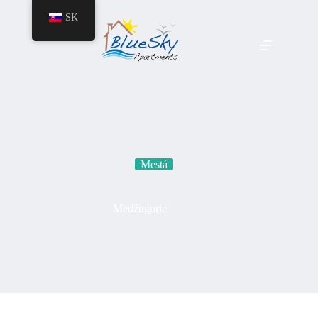
SK
Mestá
Medžugorie