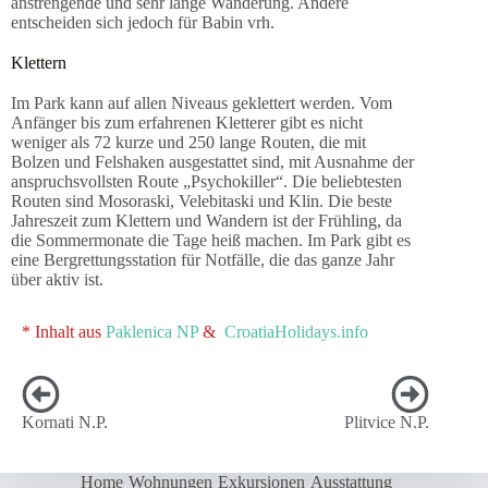
anstrengende und sehr lange Wanderung. Andere
entscheiden sich jedoch für Babin vrh.
Klettern
Im Park kann auf allen Niveaus geklettert werden. Vom
Anfänger bis zum erfahrenen Kletterer gibt es nicht
weniger als 72 kurze und 250 lange Routen, die mit
Bolzen und Felshaken ausgestattet sind, mit Ausnahme der
anspruchsvollsten Route „Psychokiller“. Die beliebtesten
Routen sind Mosoraski, Velebitaski und Klin. Die beste
Jahreszeit zum Klettern und Wandern ist der Frühling, da
die Sommermonate die Tage heiß machen. Im Park gibt es
eine Bergrettungsstation für Notfälle, die das ganze Jahr
über aktiv ist.
* Inhalt aus
Paklenica NP
&
CroatiaHolidays.info
Kornati N.P.
Plitvice N.P.
Home
Wohnungen
Exkursionen
Ausstattung