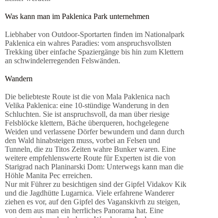
Was kann man im Paklenica Park unternehmen
Liebhaber von Outdoor-Sportarten finden im Nationalpark
Paklenica ein wahres Paradies: vom anspruchsvollsten
Trekking über einfache Spaziergänge bis hin zum Klettern
an schwindelerregenden Felswänden.
Wandern
Die beliebteste Route ist die von Mala Paklenica nach
Velika Paklenica: eine 10-stündige Wanderung in den
Schluchten. Sie ist anspruchsvoll, da man über riesige
Felsblöcke klettern, Bäche überqueren, hochgelegene
Weiden und verlassene Dörfer bewundern und dann durch
den Wald hinabsteigen muss, vorbei an Felsen und
Tunneln, die zu Titos Zeiten wahre Bunker waren. Eine
weitere empfehlenswerte Route für Experten ist die von
Starigrad nach Planinarski Dom: Unterwegs kann man die
Höhle Manita Pec erreichen.
Nur mit Führer zu besichtigen sind der Gipfel Vidakov Kik
und die Jagdhütte Lugarnica. Viele erfahrene Wanderer
ziehen es vor, auf den Gipfel des Vaganskivrh zu steigen,
von dem aus man ein herrliches Panorama hat. Eine